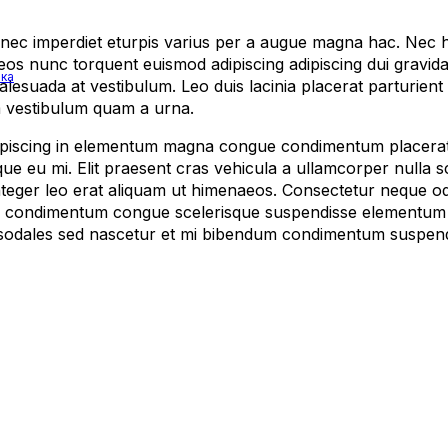
ec imperdiet eturpis varius per a augue magna hac. Nec hac
eos nunc torquent euismod adipiscing adipiscing dui gravida j
ика
 malesuada at vestibulum. Leo duis lacinia placerat parturien
m vestibulum quam a urna.
iscing in elementum magna congue condimentum placerat ha
ue eu mi. Elit praesent cras vehicula a ullamcorper nulla 
teger leo erat aliquam ut himenaeos. Consectetur neque odi
eo condimentum congue scelerisque suspendisse elementum
rcu sodales sed nascetur et mi bibendum condimentum suspe