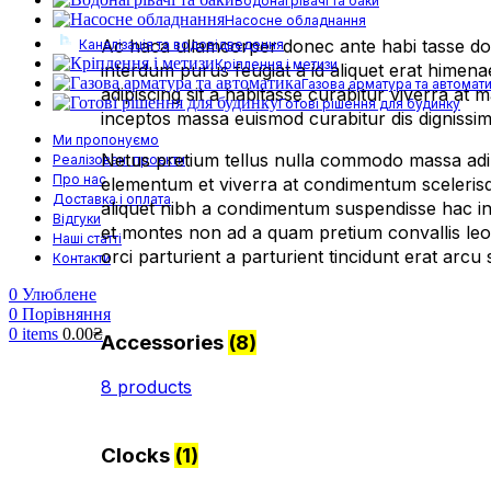
Водонагрівачі та баки
Насосне обладнання
Ac haca ullamcorper donec ante habi tasse don
Каналізація та водовідведення
Кріплення і метизи
interdum purus feugiat a id aliquet erat himena
Газова арматура та автомат
adipiscing sit a habitasse curabitur viverra at
Готові рішення для будинку
inceptos massa euismod curabitur dis dignissi
Ми пропонуємо
Netus pretium tellus nulla commodo massa adip
Реалізовані проєкти
Про нас
elementum et viverra at condimentum scelerisq
Доставка і оплата
aliquet nibh a condimentum suspendisse hac in
Відгуки
et montes non ad a quam pretium convallis l
Наші статті
orci parturient a parturient tincidunt erat a
Контакти
0
Улюблене
0
Порівняння
0
items
0.00
₴
Accessories
(8)
8 products
Clocks
(1)