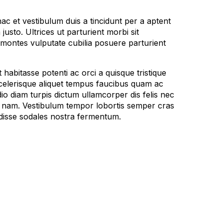
 et vestibulum duis a tincidunt per a aptent
usto. Ultrices ut parturient morbi sit
t montes vulputate cubilia posuere parturient
bitasse potenti ac orci a quisque tristique
scelerisque aliquet tempus faucibus quam ac
o diam turpis dictum ullamcorper dis felis nec
 nam. Vestibulum tempor lobortis semper cras
ndisse sodales nostra fermentum.