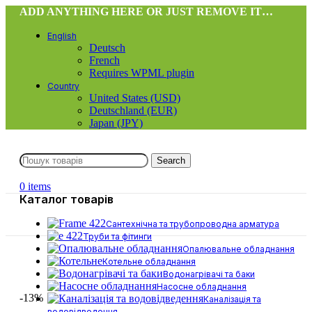
ADD ANYTHING HERE OR JUST REMOVE IT…
English
Deutsch
French
Requires WPML plugin
Country
United States (USD)
Deutschland (EUR)
Japan (JPY)
Search
0
items
Каталог товарів
Сантехнічна та трубопроводна арматура
Труби та фітинги
Опалювальне обладнання
Котельне обладнання
Водонагрівачі та баки
Насосне обладнання
-13%
Каналізація та
водовідведення