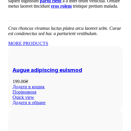
sapien dignissim
partu rient
a a inter drum vehicula. Ornare
metus laoreet tincidunt
eros rolem
tristique pretium malada.
Cras rhoncus vivamus luctus platea arcu laoreet selm. Curae
est condenectus sed hac a parturient vestibulum.
MORE PRODUCTS
Augue adipiscing euismod
199.00
₴
Додати в кошик
Порівняння
Quick view
Додати в обране