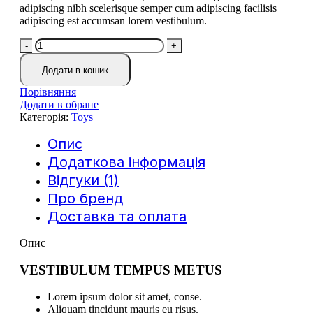
adipiscing nibh scelerisque semper cum adipiscing facilisis
adipiscing est accumsan lorem vestibulum.
iPhone
dock
кількість
Додати в кошик
Порівняння
Додати в обране
Категорія:
Toys
Опис
Додаткова інформація
Відгуки (1)
Про бренд
Доставка та оплата
Опис
VESTIBULUM TEMPUS METUS
Lorem ipsum dolor sit amet, conse.
Aliquam tincidunt mauris eu risus.