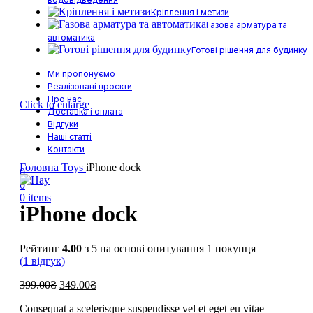
Кріплення і метизи
Газова арматура та
автоматика
Готові рішення для будинку
Ми пропонуємо
Реалізовані проєкти
Про нас
Click to enlarge
Доставка і оплата
Відгуки
Наші статті
Контакти
Головна
Toys
iPhone dock
0
0
0
items
iPhone dock
Рейтинг
4.00
з 5 на основі опитування
1
покупця
(
1
відгук)
Оригінальна
Поточна
399.00
₴
349.00
₴
ціна:
ціна:
Consequat a scelerisque suspendisse vel et eget eu vitae
399.00₴.
349.00₴.