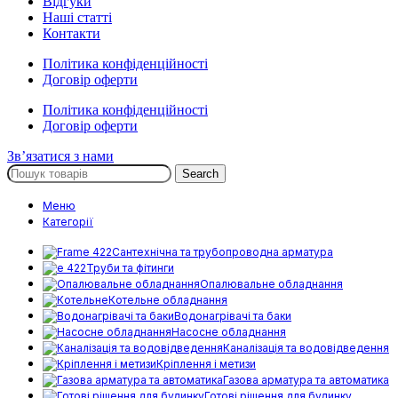
Відгуки
Наші статті
Контакти
Політика конфіденційності
Договір оферти
Політика конфіденційності
Договір оферти
Зв’язатися з нами
Search
Меню
Категорії
Сантехнічна та трубопроводна арматура
Труби та фітинги
Опалювальне обладнання
Котельне обладнання
Водонагрівачі та баки
Насосне обладнання
Каналізація та водовідведення
Кріплення і метизи
Газова арматура та автоматика
Готові рішення для будинку