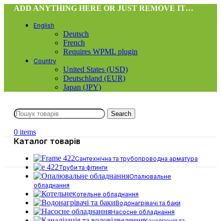
ADD ANYTHING HERE OR JUST REMOVE IT…
English
Deutsch
French
Requires WPML plugin
Country
United States (USD)
Deutschland (EUR)
Japan (JPY)
Search
0
items
Каталог товарів
Сантехнічна та трубопроводна арматура
Труби та фітинги
Опалювальне
обладнання
Котельне обладнання
Водонагрівачі та баки
Насосне обладнання
Каналізація та