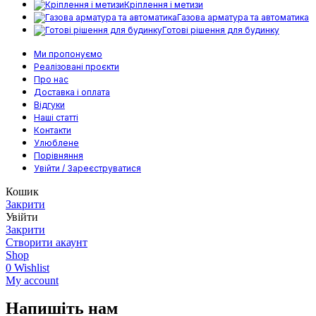
Кріплення і метизи
Газова арматура та автоматика
Готові рішення для будинку
Ми пропонуємо
Реалізовані проєкти
Про нас
Доставка і оплата
Відгуки
Наші статті
Контакти
Улюблене
Порівняння
Увійти / Зареєструватися
Кошик
Закрити
Увійти
Закрити
Створити акаунт
Shop
0
Wishlist
My account
Напишіть нам