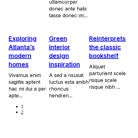
ullamcorper
donec ante habi
tasse donec im...
Exploring
Green
Reinterprets
Atlanta’s
interior
the classic
modern
design
bookshelf
homes
inspiration
Aliquet
parturient scele
Vivamus enim
A sed a risusat
risque scele
sagittis aptent
luctus esta anibh
risque nibh ...
hac mi dui a per
rhoncus
apte...
hendreri...
1
2