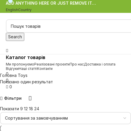
0
ADD ANYTHING HERE OR JUST REMOVE IT…
English
Country
Search
Каталог товарів
Ми пропонуємо
Реалізовані проєкти
Про нас
Доставка і оплата
Відгуки
Наші статті
Контакти
0
Головна
Toys
0
Показано один результат
0
Фільтри
Показати
9
12
18
24