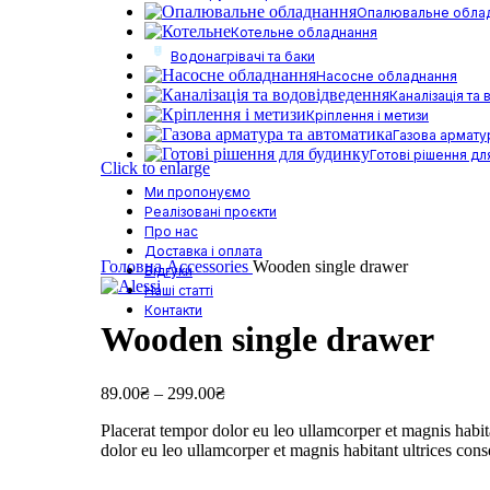
Опалювальне обла
Котельне обладнання
Водонагрівачі та баки
Насосне обладнання
Каналізація та
Кріплення і метизи
Газова армату
Готові рішення дл
Click to enlarge
Ми пропонуємо
Реалізовані проєкти
Про нас
Доставка і оплата
Головна
Accessories
Wooden single drawer
Відгуки
Наші статті
Контакти
Wooden single drawer
89.00
₴
–
299.00
₴
Placerat tempor dolor eu leo ullamcorper et magnis habit
dolor eu leo ullamcorper et magnis habitant ultrices cons