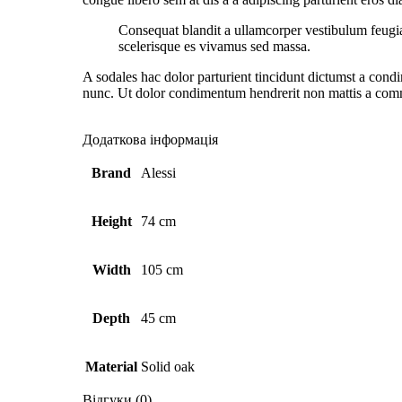
Consequat blandit a ullamcorper vestibulum feugiat 
scelerisque es vivamus sed massa.
A sodales hac dolor parturient tincidunt dictumst a cond
nunc. Ut dolor condimentum hendrerit non mattis a commo
Додаткова інформація
Brand
Alessi
Height
74 cm
Width
105 cm
Depth
45 cm
Material
Solid oak
Відгуки (0)