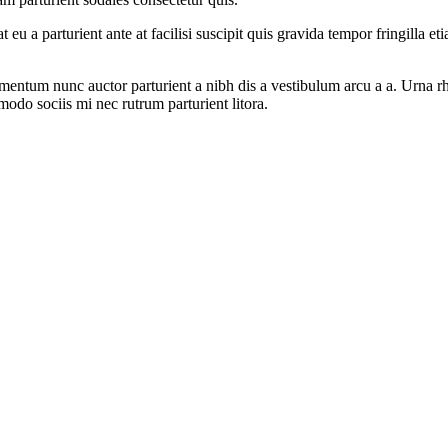
eu a parturient ante at facilisi suscipit quis gravida tempor fringilla e
imentum nunc auctor parturient a nibh dis a vestibulum arcu a a. Urna 
do sociis mi nec rutrum parturient litora.