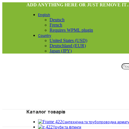
ADD ANYTHING HERE OR JUST REMOVE IT
English
Deutsch
French
Requires WPML plugin
Country
United States (USD)
Deutschland (EUR)
Japan (JPY)
Каталог товарів
Сантехнічна та трубопроводна армат
Труби та фітинги