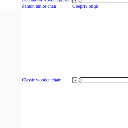
wooden
Panton tunior chair
Оберіть опції
present
кількість
Classic
Classic wooden chair
wooden
chair
кількість