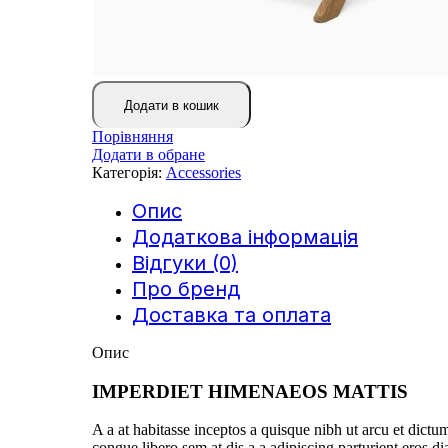
Додати в кошик
Порівняння
Додати в обране
Категорія:
Accessories
Опис
Додаткова інформація
Відгуки (0)
Про бренд
Доставка та оплата
Опис
IMPERDIET HIMENAEOS MATTIS
A a at habitasse inceptos a quisque nibh ut arcu et dictu
congue libero sem at dis a a adipiscing parturient eros di