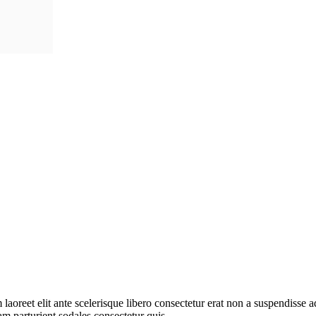
m laoreet elit ante scelerisque libero consectetur erat non a suspendisse
am parturient sodales consectetur quis.