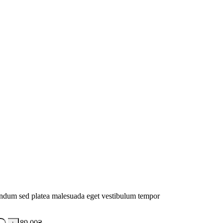
ibendum sed platea malesuada eget vestibulum tempor
89.00
₴