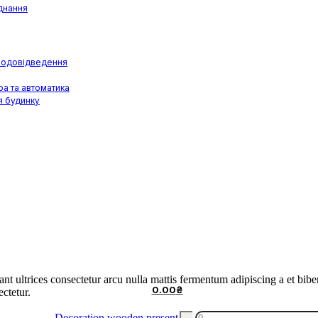
днання
 водовідведення
ра та автоматика
я будинку
ant ultrices consectetur arcu nulla mattis fermentum adipiscing a et b
0.00
₴
ectetur.
Decoration
Decoration wooden present