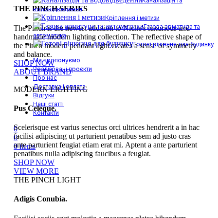
Каналізація та
THE PINCH SERIES
водовідведення
Кріплення і метизи
Газова арматура та
The Pinch is the newest addition to Niche's luxurious and
автоматика
handmade modern lighting collection. The reflective shape of
Готові рішення для будинку
the Pinch modern pendant light creates a sense of symmetry
and balance.
Ми пропонуємо
SHOP NOW
Реалізовані проєкти
ABOUT BRAND
Про нас
Доставка і оплата
MODERN LIGHTING
Відгуки
Наші статті
Pus Celeque.
Контакти
Scelerisque est varius senectus orci ultrices hendrerit a in hac
0
facilisi adipiscing ut parturient penatibus sem ad justo cras
0
ante parturient feugiat etiam erat mi. Aptent a ante parturient
0
items
penatibus nulla adipiscing faucibus a feugiat.
SHOP NOW
VIEW MORE
THE PINCH LIGHT
Adigis Conubia.