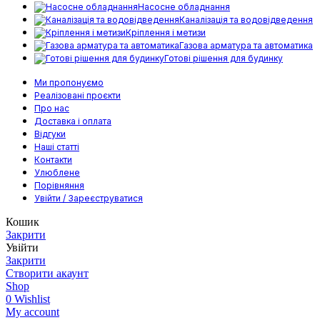
Насосне обладнання
Каналізація та водовідведення
Кріплення і метизи
Газова арматура та автоматика
Готові рішення для будинку
Ми пропонуємо
Реалізовані проєкти
Про нас
Доставка і оплата
Відгуки
Наші статті
Контакти
Улюблене
Порівняння
Увійти / Зареєструватися
Кошик
Закрити
Увійти
Закрити
Створити акаунт
Shop
0
Wishlist
My account