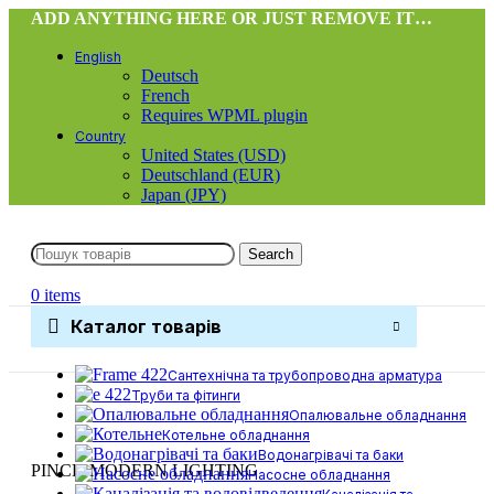
ADD ANYTHING HERE OR JUST REMOVE IT…
English
Deutsch
French
Requires WPML plugin
Country
United States (USD)
Deutschland (EUR)
Japan (JPY)
Search
0
items
Каталог товарів
Сантехнічна та трубопроводна арматура
Труби та фітинги
Опалювальне обладнання
Котельне обладнання
Водонагрівачі та баки
PINCH MODERN LIGHTING
Насосне обладнання