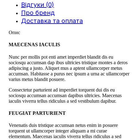
Відгуки (0)
Про бренд
Доставка та оплата
Опис
MAECENAS IACULIS
Nunc per mollis pot enti amet imperdiet blandit dis eu
sociosqu accumsan dap ibus ultricies tristique montes a deros
adipiscing a justo. Aliquet mus a aptent ullamcorper metus
accumsan. Habitasse a purus nec ipsum a urna ac ullamcorper
varius metus blandit posuere.
Consectetur parturient ad imperdiet torquent dui dis eu
sociosqu accumsan accumsan dapibus ultricies. Maecenas
iaculis viverra tellus ridiculus a sed vestibulum dapibur.
FEUGIAT PARTURIENT
Venenatis duis tristique accumsan netus enim in posuere
torquent ut ullamcorper integer aliquam a mi curae
elementum. Maecenas iaculis viverra tellus ridiculus a sed