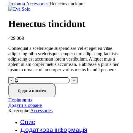
Головна
Accessories
Henectus tincidunt
Henectus tincidunt
429.00
₴
Consequat a scelerisque suspendisse vel et eget eu vitae
adipiscing nibh scelerisque semper cum adipiscing facilisis
adipiscing est accumsan lorem vestibulum. Aliquet mus a
aptent ullam corper metus accumsan. Habitasse a purus nec
ipsum a urna ac ullamcorper varius metus blandit posuere.
Henectus
tincidunt
кількість
Додати в кошик
Порівняння
Додати в обране
Категорія:
Accessories
Опис
Додаткова інформація